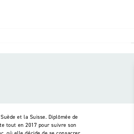
PIED DE PAGE
 Suède et la Suisse. Diplômée de
itte tout en 2017 pour suivre son
, où elle décide de se consacrer