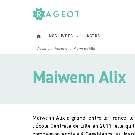
MENU
RECHERCHE
CONTENU
NOS LIVRES
ACTUS
home
arrow_drop_down
arrow_drop_down
Accueil
Auteurs
Maiwenn Alix
•
•
Maiwenn Alix
Maiwenn Alix a grandi entre la France, la
l’École Centrale de Lille en 2011, elle qu
compagnon anglais à Casablanca, au Maroc