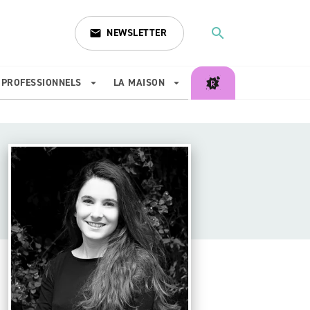
search
NEWSLETTER
email
search
PROFESSIONNELS
LA MAISON
arrow_drop_down
arrow_drop_down