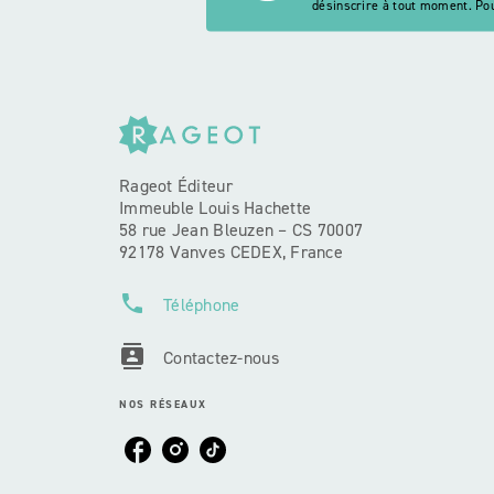
désinscrire à tout moment. Pou
Rageot Éditeur
Immeuble Louis Hachette
58 rue Jean Bleuzen – CS 70007
92178 Vanves CEDEX, France
phone
Téléphone
contacts
Contactez-nous
NOS RÉSEAUX