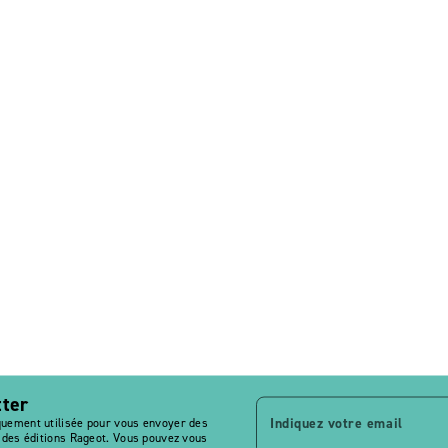
tter
Indiquez votre email
quement utilisée pour vous envoyer des
s des éditions Rageot. Vous pouvez vous