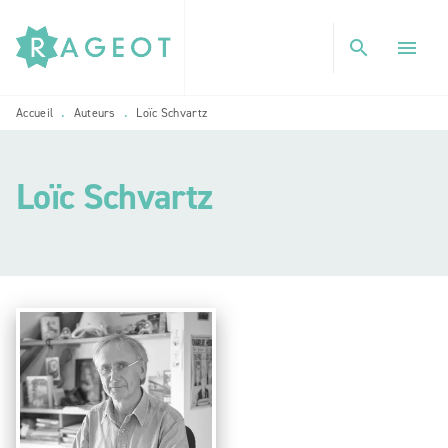
MENU
RECHERCHE
CONTENU
search
menu
PIED DE PAGE
Accueil
Auteurs
Loïc Schvartz
•
•
Loïc Schvartz