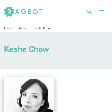
MENU
RECHERCHE
CONTENU
search
menu
PIED DE PAGE
Accueil
Auteurs
Keshe Chow
•
•
Keshe Chow