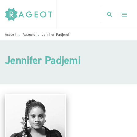
MENU
RECHERCHE
CONTENU
search
menu
PIED DE PAGE
Accueil
Auteurs
Jennifer Padjemi
•
•
Jennifer Padjemi