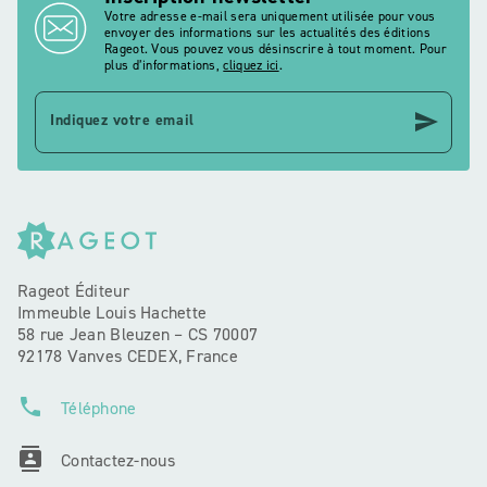
Votre adresse e-mail sera uniquement utilisée pour vous
envoyer des informations sur les actualités des éditions
Rageot. Vous pouvez vous désinscrire à tout moment. Pour
plus d’informations,
cliquez ici
.
send
Indiquez votre email
Rageot Éditeur
Immeuble Louis Hachette
58 rue Jean Bleuzen – CS 70007
92178 Vanves CEDEX, France
phone
Téléphone
contacts
Contactez-nous