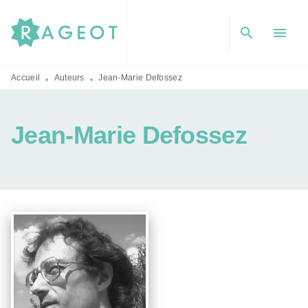
MENU
RECHERCHE
CONTENU
search
menu
PIED DE PAGE
Accueil
Auteurs
Jean-Marie Defossez
•
•
Jean-Marie Defossez