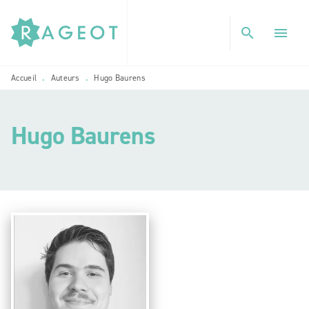
MENU
RECHERCHE
CONTENU
search
menu
PIED DE PAGE
Accueil
Auteurs
Hugo Baurens
•
•
Hugo Baurens