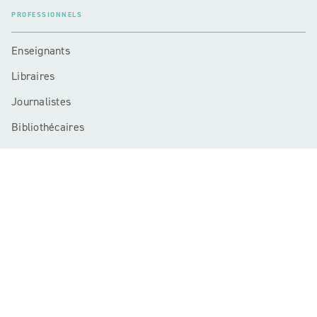
PROFESSIONNELS
Enseignants
Libraires
Journalistes
Bibliothécaires
Mentions légales
CGU
Charte de référencement
Données personnelles
Règlement cadre jeux-concours
Paramétrer vos préférences cookies