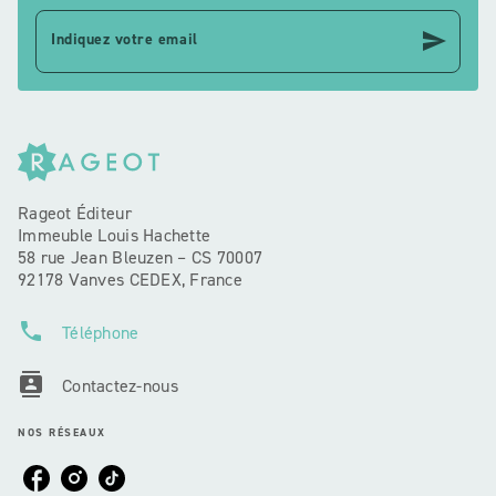
send
Indiquez votre email
Rageot Éditeur
Immeuble Louis Hachette
58 rue Jean Bleuzen – CS 70007
92178 Vanves CEDEX, France
phone
Téléphone
contacts
Contactez-nous
NOS RÉSEAUX