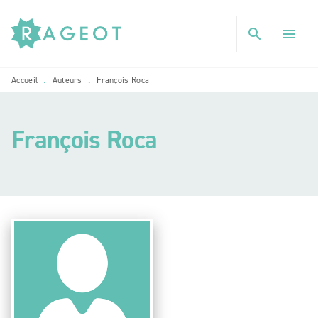
MENU
RECHERCHE
CONTENU
search
menu
PIED DE PAGE
Accueil
Auteurs
François Roca
•
•
François Roca