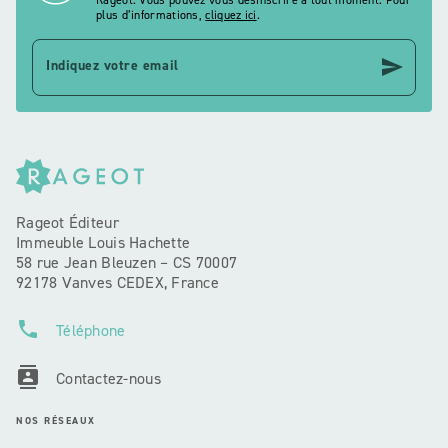
plus d’informations,
cliquez ici
.
send
Indiquez votre email
Rageot Éditeur
Immeuble Louis Hachette
58 rue Jean Bleuzen – CS 70007
92178 Vanves CEDEX, France
phone
Téléphone
contacts
Contactez-nous
NOS RÉSEAUX