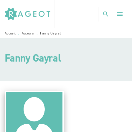
MENU
RECHERCHE
CONTENU
search
menu
PIED DE PAGE
Accueil
Auteurs
Fanny Gayral
•
•
Fanny Gayral