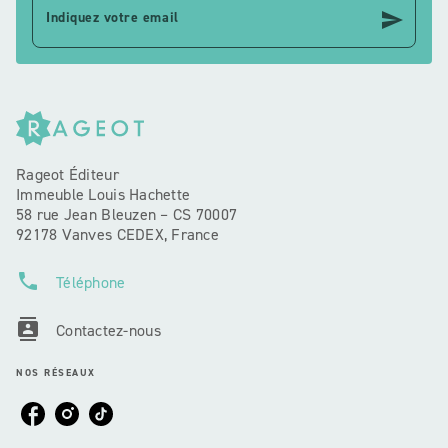
send
Indiquez votre email
Rageot Éditeur
Immeuble Louis Hachette
58 rue Jean Bleuzen – CS 70007
92178 Vanves CEDEX, France
phone
Téléphone
contacts
Contactez-nous
NOS RÉSEAUX