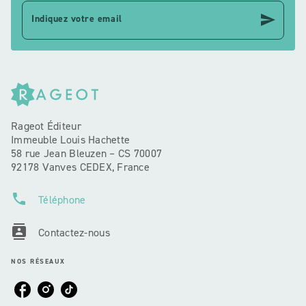
send
Indiquez votre email
Rageot Éditeur
Immeuble Louis Hachette
58 rue Jean Bleuzen – CS 70007
92178 Vanves CEDEX, France
phone
Téléphone
contacts
Contactez-nous
NOS RÉSEAUX