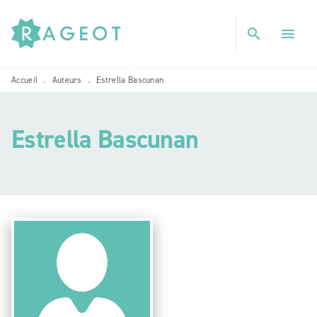
MENU
RECHERCHE
CONTENU
search
menu
PIED DE PAGE
Accueil
Auteurs
Estrella Bascunan
•
•
Estrella Bascunan