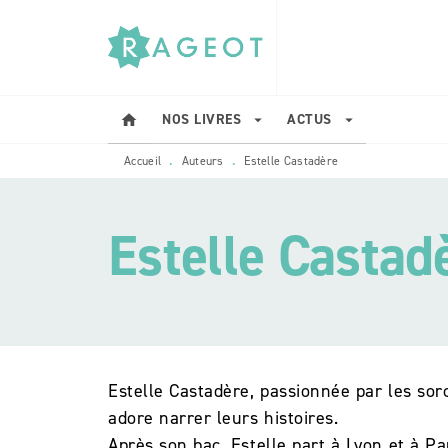
MENU
RECHERCHE
CONTENU
NOS LIVRES
ACTUS
home
arrow_drop_down
arrow_drop_down
Accueil
Auteurs
Estelle Castadère
•
•
Estelle Castad
Estelle Castadère, passionnée par les sorc
adore narrer leurs histoires.
Après son bac, Estelle part à Lyon et à Pa