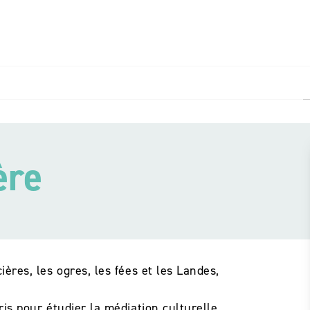
PIED DE PAGE
ère
ières, les ogres, les fées et les Landes,
ris pour étudier la médiation culturelle