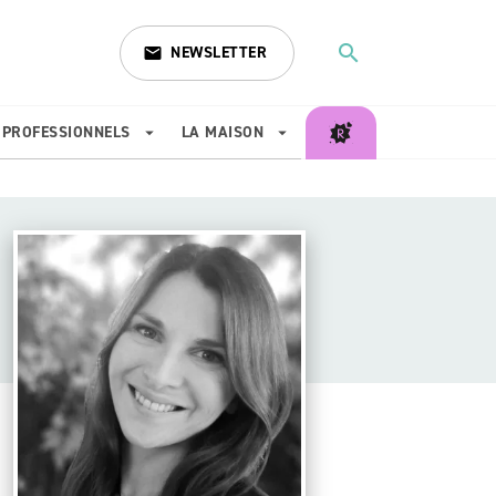
search
NEWSLETTER
email
search
PROFESSIONNELS
LA MAISON
arrow_drop_down
arrow_drop_down