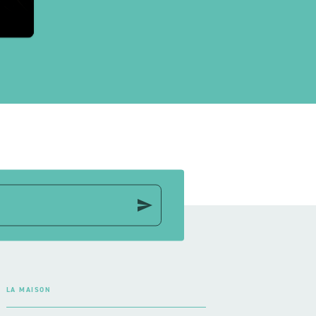
send
LA MAISON