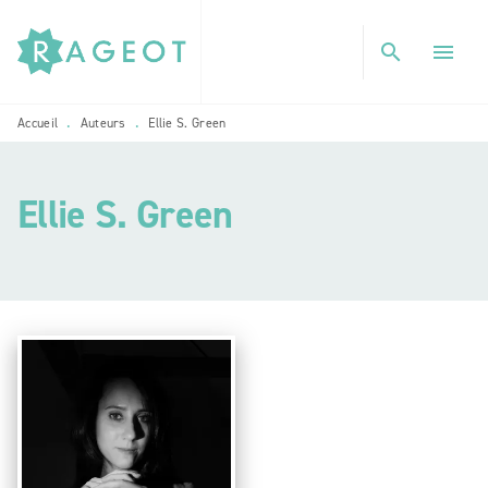
MENU
RECHERCHE
CONTENU
search
menu
PIED DE PAGE
Accueil
Auteurs
Ellie S. Green
•
•
Ellie S. Green