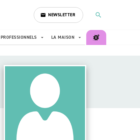
search
NEWSLETTER
email
search
PROFESSIONNELS
LA MAISON
arrow_drop_down
arrow_drop_down