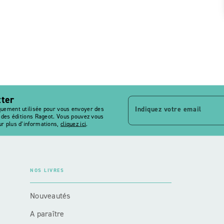
tter
Indiquez votre email
quement utilisée pour vous envoyer des
s des éditions Rageot. Vous pouvez vous
r plus d’informations,
cliquez ici
.
NOS LIVRES
Nouveautés
A paraître