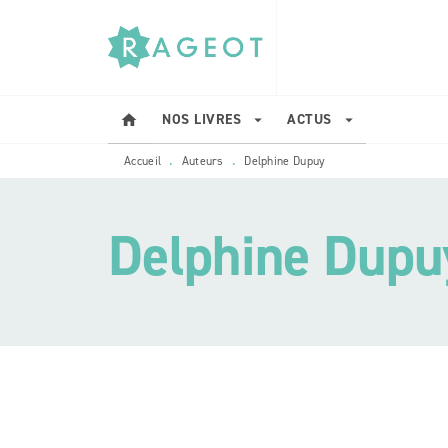
MENU
RECHERCHE
CONTENU
NOS LIVRES
ACTUS
home
arrow_drop_down
arrow_drop_down
Accueil
Auteurs
Delphine Dupuy
•
•
Delphine Dupu