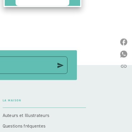
P
P
send
link
C
LA MAISON
Auteurs et Illustrateurs
Questions fréquentes