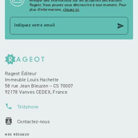
envoyer des informations sur les actualités des éditions
Rageot. Vous pouvez vous désinscrire à tout moment. Pour
plus d’informations,
cliquez ici
.
send
Indiquez votre email
Rageot Éditeur
Immeuble Louis Hachette
58 rue Jean Bleuzen – CS 70007
92178 Vanves CEDEX, France
phone
Téléphone
contacts
Contactez-nous
NOS RÉSEAUX