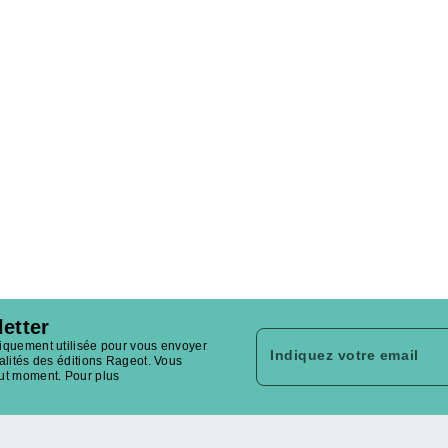
letter
niquement utilisée pour vous envoyer
Indiquez votre email
ualités des éditions Rageot. Vous
out moment. Pour plus