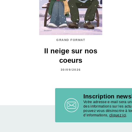
GRAND FORMAT
Il neige sur nos
coeurs
30/09/2026
Inscription news
Votre adresse e-mail sera u
des informations sur les act
pouvez vous désinscrire à t
d’informations,
cliquez ici
.