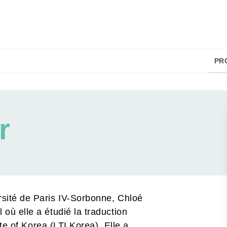
PIED DE PAGE
PR
r
rsité de Paris IV-Sorbonne, Chloé
où elle a étudié la traduction
tute of Korea (LTI Korea). Elle a