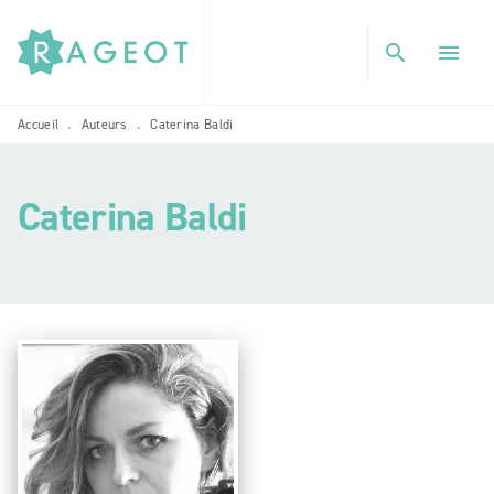
MENU
RECHERCHE
CONTENU
search
menu
PIED DE PAGE
Accueil
Auteurs
Caterina Baldi
•
•
Caterina Baldi