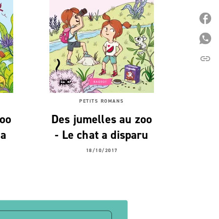
P
P
link
C
PETITS ROMANS
zoo
Des jumelles au zoo
la
- Le chat a disparu
18/10/2017