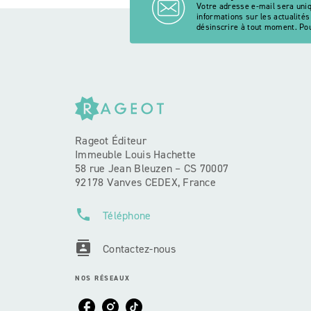
Votre adresse e-mail sera uni
informations sur les actualité
désinscrire à tout moment. Pou
Rageot Éditeur
Immeuble Louis Hachette
58 rue Jean Bleuzen – CS 70007
92178 Vanves CEDEX, France
phone
Téléphone
contacts
Contactez-nous
NOS RÉSEAUX