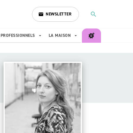
search
NEWSLETTER
email
search
PROFESSIONNELS
LA MAISON
arrow_drop_down
arrow_drop_down