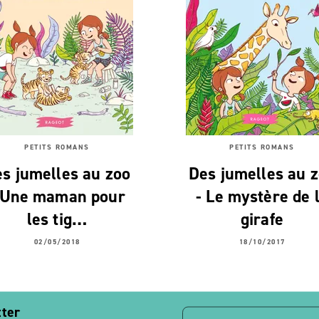
PETITS ROMANS
PETITS ROMANS
s jumelles au zoo
Des jumelles au 
 Une maman pour
- Le mystère de 
les tig…
girafe
02/05/2018
18/10/2017
tter