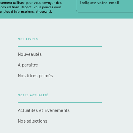
Indiquez votre email
quement utilisée pour vous envoyer des
s des éditions Rageot. Vous pouvez vous
r plus d’informations,
cliquez ici
.
NOS LIVRES
Nouveautés
A paraître
Nos titres primés
NOTRE ACTUALITÉ
Actualités et Événements
Nos sélections