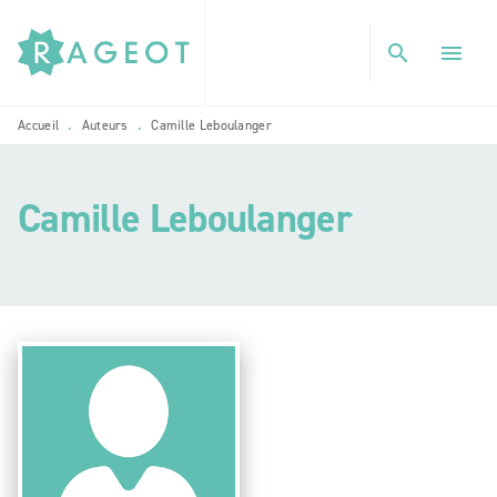
MENU
RECHERCHE
CONTENU
search
menu
PIED DE PAGE
Accueil
Auteurs
Camille Leboulanger
•
•
Camille Leboulanger