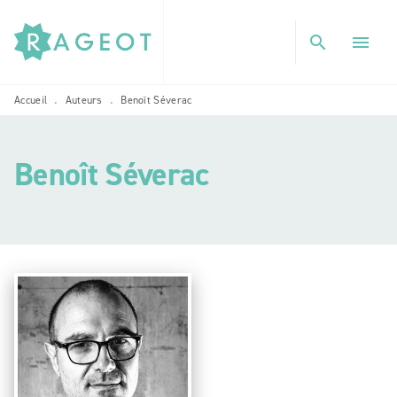
MENU
RECHERCHE
CONTENU
search
menu
PIED DE PAGE
Accueil
Auteurs
Benoît Séverac
•
•
Benoît Séverac