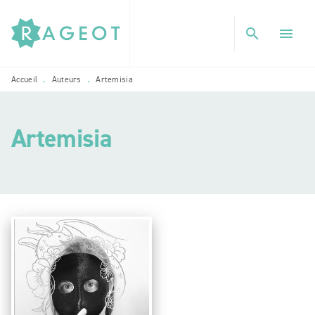
MENU
RECHERCHE
CONTENU
search
menu
PIED DE PAGE
Accueil
Auteurs
Artemisia
•
•
Artemisia