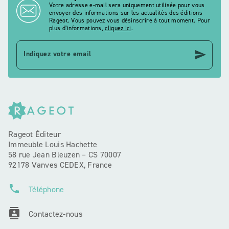
Votre adresse e-mail sera uniquement utilisée pour vous
envoyer des informations sur les actualités des éditions
Rageot. Vous pouvez vous désinscrire à tout moment. Pour
plus d’informations,
cliquez ici
.
send
Indiquez votre email
Rageot Éditeur
Immeuble Louis Hachette
58 rue Jean Bleuzen – CS 70007
92178 Vanves CEDEX, France
phone
Téléphone
contacts
Contactez-nous