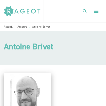
MENU
RECHERCHE
CONTENU
search
menu
PIED DE PAGE
Accueil
Auteurs
Antoine Brivet
•
•
Antoine Brivet