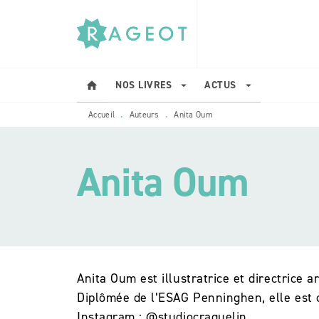
MENU
RECHERCHE
CONTENU
NOS LIVRES
ACTUS
home
arrow_drop_down
arrow_drop_down
Accueil
Auteurs
Anita Oum
•
•
Anita Oum
Anita Oum est illustratrice et directrice 
Diplômée de l’ESAG Penninghen, elle est 
Instagram : @studiocraquelin