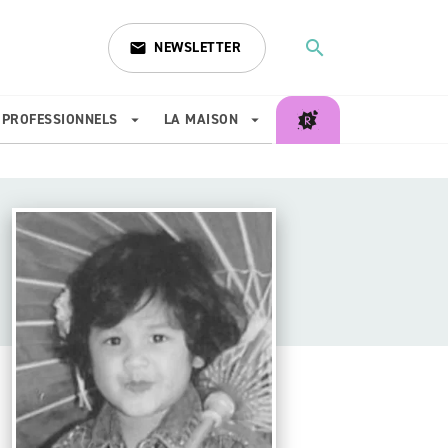
search
NEWSLETTER
email
search
PROFESSIONNELS
LA MAISON
arrow_drop_down
arrow_drop_down