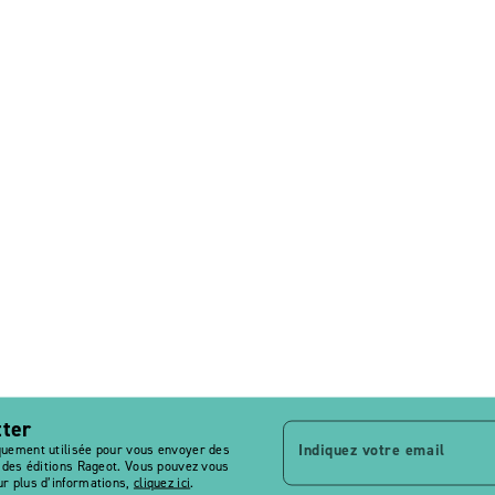
tter
Indiquez votre email
quement utilisée pour vous envoyer des
s des éditions Rageot. Vous pouvez vous
r plus d’informations,
cliquez ici
.