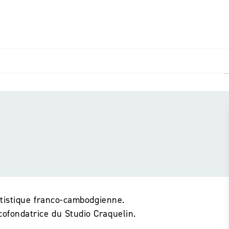
PIED DE PAGE
artistique franco-cambodgienne.
cofondatrice du Studio Craquelin.