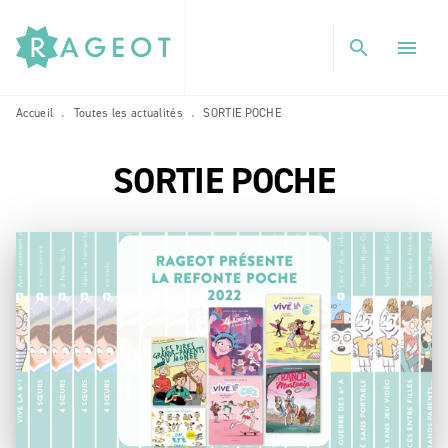
MENU
RECHERCHE
CONTENU
search
menu
PIED DE PAGE
Accueil
Toutes les actualités
SORTIE POCHE
•
•
SORTIE POCHE