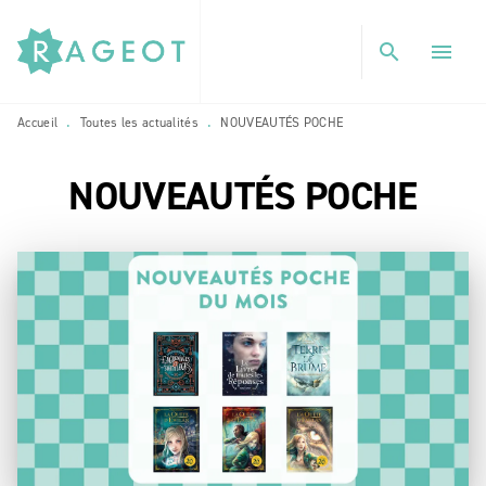
MENU
RECHERCHE
CONTENU
search
menu
PIED DE PAGE
Accueil
Toutes les actualités
NOUVEAUTÉS POCHE
•
•
NOUVEAUTÉS POCHE