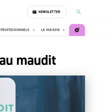
search
NEWSLETTER
email
search
PROFESSIONNELS
LA MAISON
arrow_drop_down
arrow_drop_down
eau maudit