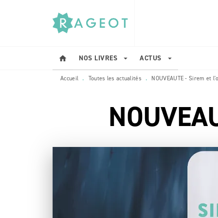
MENU
RECHERCHE
CONTENU
NOS LIVRES
ACTUS
home
arrow_drop_down
arrow_drop_down
Accueil
Toutes les actualités
NOUVEAUTE - Sirem et l'
•
•
NOUVEAUTE