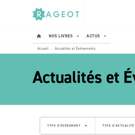
MENU
RECHERCHE
CONTENU
NOS LIVRES
ACTUS
home
arrow_drop_down
arrow_drop_down
Accueil
Actualités et Événements
•
Actualités et 
etoile_bla
arrow_drop_down
TYPE D'ÉVÉNEMENT
TYPE D'ACTUALITÉ