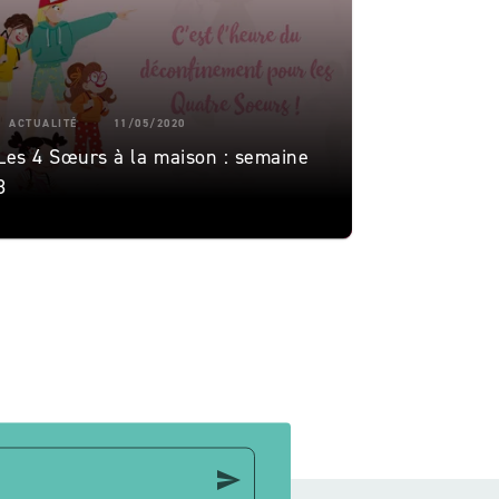
ACTUALITÉ
11/05/2020
Les 4 Sœurs à la maison : semaine
8
send