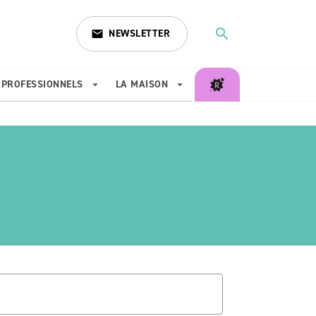
search
NEWSLETTER
email
search
PROFESSIONNELS
LA MAISON
arrow_drop_down
arrow_drop_down