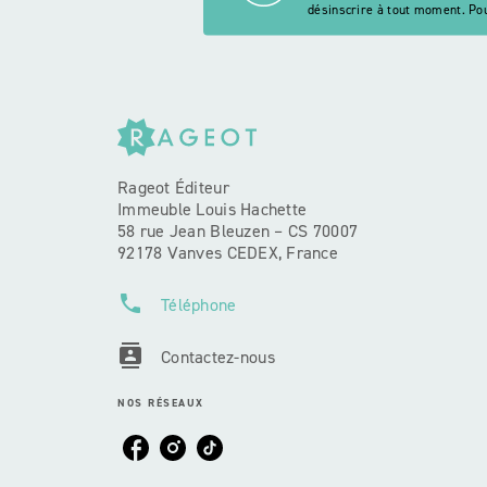
désinscrire à tout moment. Pou
Rageot Éditeur
Immeuble Louis Hachette
58 rue Jean Bleuzen – CS 70007
92178 Vanves CEDEX, France
phone
Téléphone
contacts
Contactez-nous
NOS RÉSEAUX