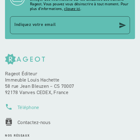
Rageot. Vous pouvez vous désinscrire à tout moment. Pour
plus d’informations,
cliquez ici
.
send
Indiquez votre email
Rageot Éditeur
Immeuble Louis Hachette
58 rue Jean Bleuzen – CS 70007
92178 Vanves CEDEX, France
phone
Téléphone
contacts
Contactez-nous
NOS RÉSEAUX