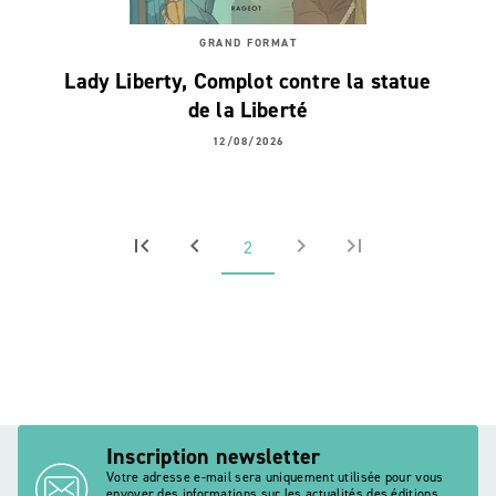
GRAND FORMAT
Lady Liberty, Complot contre la statue
de la Liberté
12/08/2026
first_page
chevron_left
chevron_right
last_page
2
Inscription newsletter
Votre adresse e-mail sera uniquement utilisée pour vous
envoyer des informations sur les actualités des éditions