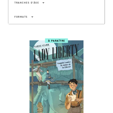
arrow_drop_down
TRANCHES D'ÂGE
arrow_drop_down
FORMATS
À PARAÎTRE