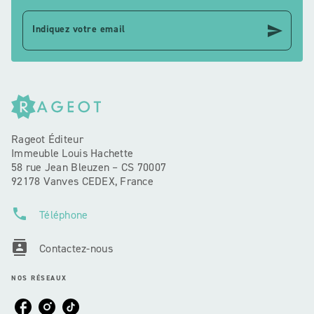
send
Indiquez votre email
Rageot Éditeur
Immeuble Louis Hachette
58 rue Jean Bleuzen – CS 70007
92178 Vanves CEDEX, France
phone
Téléphone
contacts
Contactez-nous
NOS RÉSEAUX