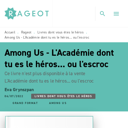
MENU
RECHERCHE
CONTENU
search
menu
PIED DE PAGE
Accueil
Rageot
Livres dont vous êtes le héros
•
•
•
Among Us - L'Académie dont tu es le héros... ou l'escroc
Among Us - L'Académie dont
tu es le héros... ou l'escroc
Ce livre n'est plus disponible à la vente
L'Académie dont tu es le héros... ou l'escroc
Eva Grynszpan
06/07/2022
LIVRES DONT VOUS ÊTES LE HÉROS
GRAND FORMAT
AMONG US