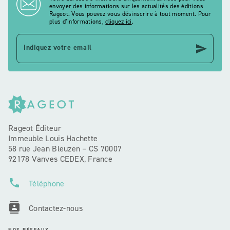
envoyer des informations sur les actualités des éditions
Rageot. Vous pouvez vous désinscrire à tout moment. Pour
plus d’informations,
cliquez ici
.
send
Indiquez votre email
Rageot Éditeur
Immeuble Louis Hachette
58 rue Jean Bleuzen – CS 70007
92178 Vanves CEDEX, France
phone
Téléphone
contacts
Contactez-nous
NOS RÉSEAUX