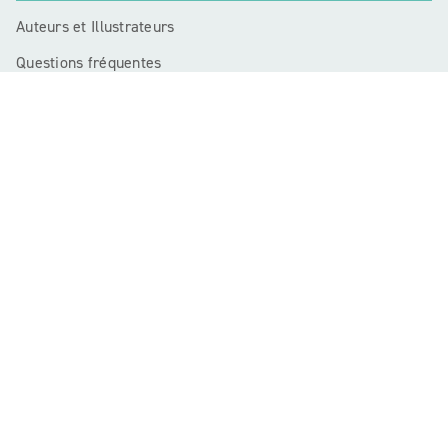
Auteurs et Illustrateurs
Questions fréquentes
PROFESSIONNELS
Enseignants
Libraires
Journalistes
Bibliothécaires
Mentions légales
CGU
Charte de référencement